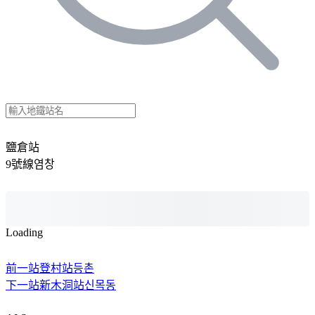
鹽倉站
9號線
염창
Loading
前一站
登村站
등촌
下一站
新木洞站
신목동