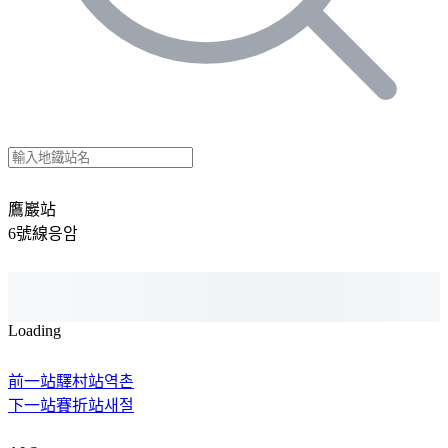
鷹巖站
6號線
응암
Loading
前一站
驛村站
역촌
下一站
賽折站
새절