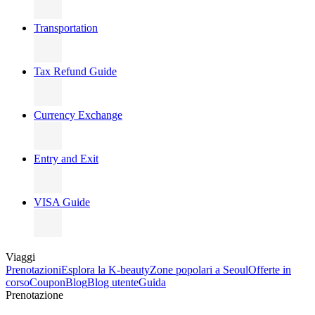
Transportation
Tax Refund Guide
Currency Exchange
Entry and Exit
VISA Guide
Viaggi
Prenotazioni
Esplora la K-beauty
Zone popolari a Seoul
Offerte in
corso
Coupon
Blog
Blog utente
Guida
Prenotazione