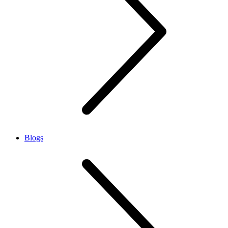
Blogs