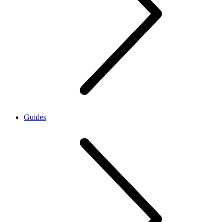
Guides