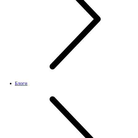
Блоги