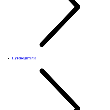
Путеводители