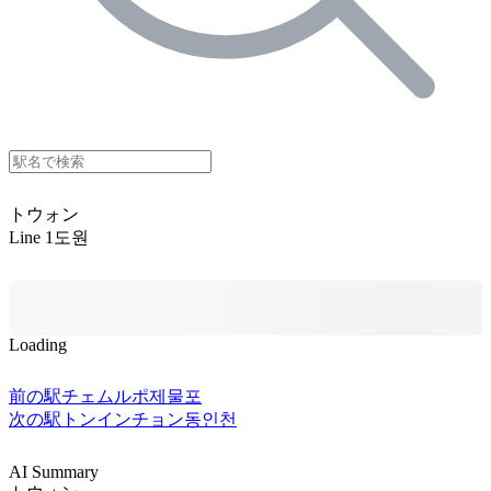
トウォン
Line 1
도원
Loading
前の駅
チェムルポ
제물포
次の駅
トンインチョン
동인천
AI Summary