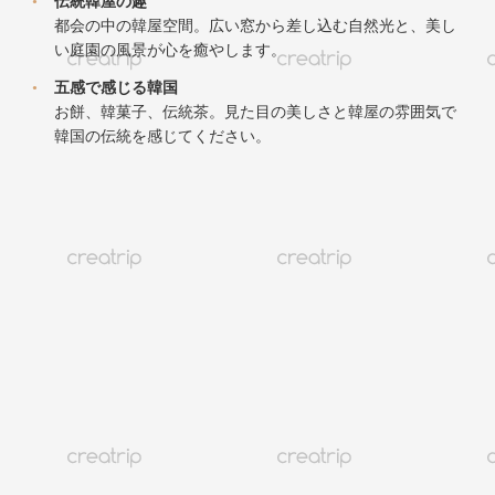
•
伝統韓屋の趣
都会の中の韓屋空間。広い窓から差し込む自然光と、美し
い庭園の風景が心を癒やします。
•
五感で感じる韓国
お餅、韓菓子、伝統茶。見た目の美しさと韓屋の雰囲気で
韓国の伝統を感じてください。
癒やしの韓屋空間
1人茶菓子御膳 (予約制)
※メニューは季節ごとに変更されるため、
ご来店日によって内容が異なる場合がございます。
お品書き (2026.06.10 基準)