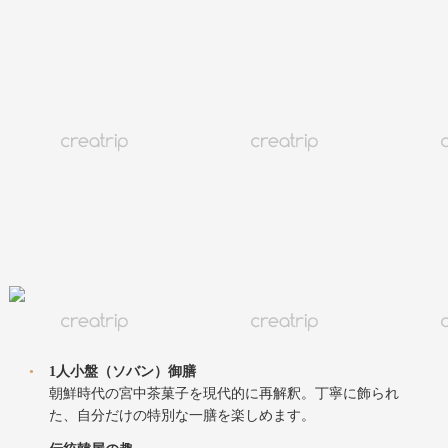
英語可能
ポイント対象
クーポン適用可能
ポイント決済可能
🎁
追加割引を受ける方法
コリアハウス：Kohojae (コホジェ)
商品紹介
プレミアム伝統茶菓子ブランド
完全予約制
伝統韓屋
宮中茶菓子
ヒーリング
•
1人小盤（ソバン）御膳
朝鮮時代の宮中茶菓子を現代的に再解釈。丁寧に飾られ
た、自分だけの特別な一膳を楽しめます。