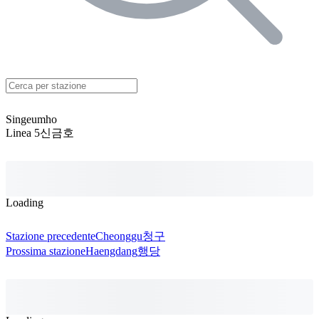
Singeumho
Linea 5
신금호
Loading
Stazione precedente
Cheonggu
청구
Prossima stazione
Haengdang
행당