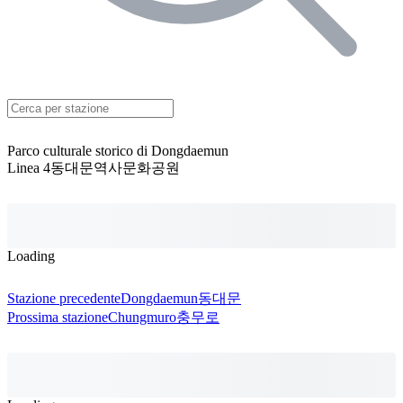
Parco culturale storico di Dongdaemun
Linea 4
동대문역사문화공원
Loading
Stazione precedente
Dongdaemun
동대문
Prossima stazione
Chungmuro
충무로