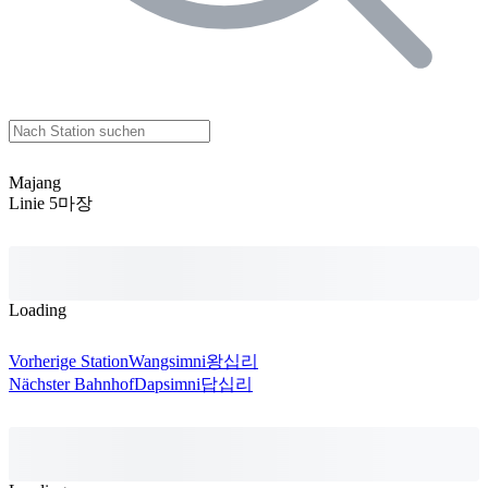
Majang
Linie 5
마장
Loading
Vorherige Station
Wangsimni
왕십리
Nächster Bahnhof
Dapsimni
답십리