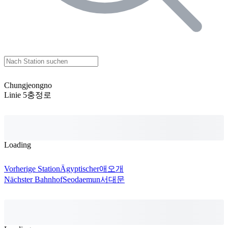
Chungjeongno
Linie 5
충정로
Loading
Vorherige Station
Ägyptischer
애오개
Nächster Bahnhof
Seodaemun
서대문