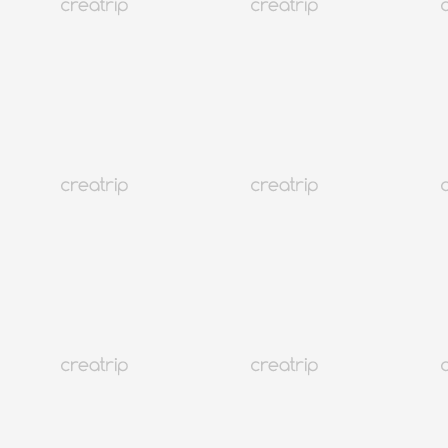
Now In Korea
首尔市长吴世勋积极参与汉江节
Creatrip Team
a year
ago
首尔市长吴世勋连续三天热情参加了“第二届悠享汉江铁人三
项节”，为包括FC Seoul球员Jesse Lingard在内的参赛者加油。
本次活动于5月30日至6月1日在Ttukseom Hangang Park举行，
鼓励参与者以自己的方式完成游泳、自行车和跑步项目。吴市
长还亲自参与了节日的多个环节。他表达了将汉江打造为首尔