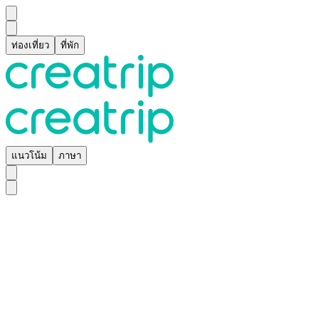
ท่องเที่ยว
ที่พัก
แนวโน้ม
ภาษา