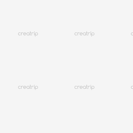
4.9
(521)
2.6M+
可中文服務
人氣商品
韓國
Puradak炸雞（代叫外送）
TWD 598起
688