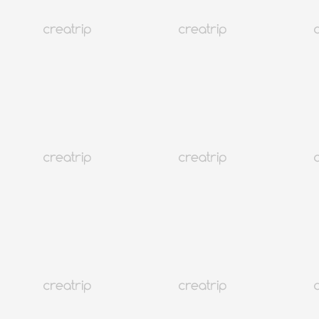
5.0
(35)
295K+
可中文服務