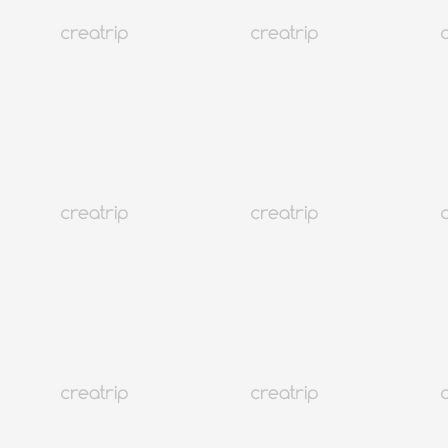
4.9
(84)
180K+
可中文服務
91折
韓國
Egg Drop（代叫外送）