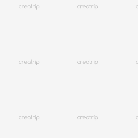
韓國
橋村炸雞（代叫外送）
TWD 549起
603