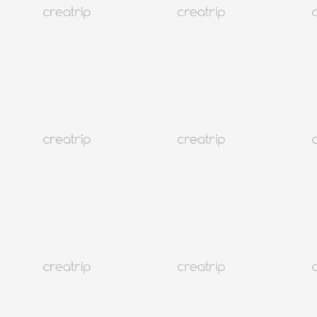
27
28
29
30
完成
重設
僅顯示可預約商品
條件篩選
總共 61
本月人氣排名
本月人氣排名
人氣排序
最新發表
價格低至高
價格高至低