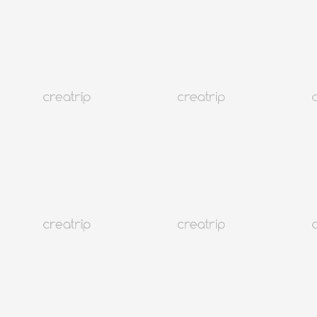
4.9
(79)
290K+
可中文服務
91折
韓國
ROSÉ辣炒年糕（代叫外送）