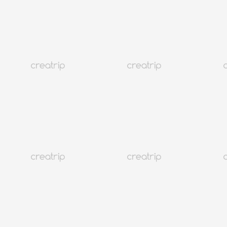
4.9
(191)
731K+
可中文服務
人氣商品
韓國
BBQ炸雞（代叫外送）
TWD 601起
691