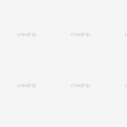
4.9
(136)
895K+
可中文服務
人氣商品
韓國
60雞（代叫外送）
TWD 677起
744