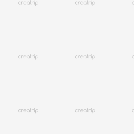
全部
NEW!
外送點餐
美食餐廳
咖啡廳
商品券
美食教室
團體預約
地圖
區域
訪韓日期
僅顯示可預約商品
條件篩選
區域
訪韓日期
8月
2026
週日
週一