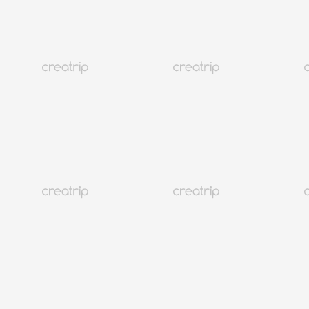
全部
NEW!
外送點餐
美食餐廳
咖啡廳
商品券
美食教室
團體預約
韓國美食