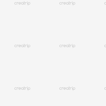
19
20
21
22
23
24
25
26
27
28
29
30
31
9月
2026
週日
週一
週二
週三
週四
週五
週六
1