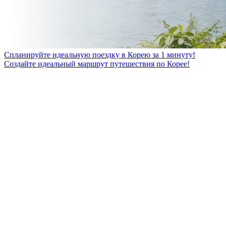
Спланируйте идеальную поездку в Корею за 1 минуту!
Создайте идеальный маршрут путешествия по Корее!