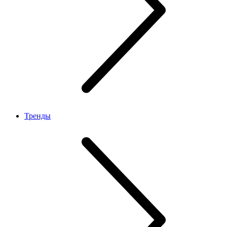
Тренды