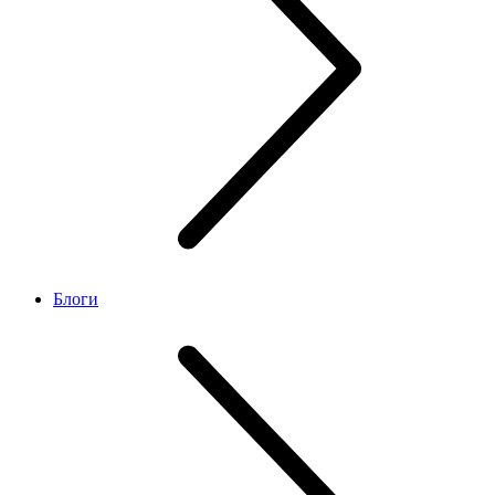
Блоги