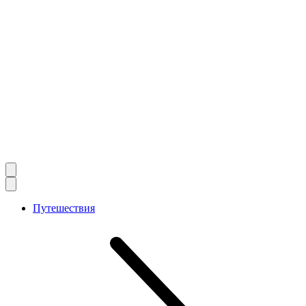
Путешествия