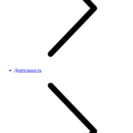
Деятельность