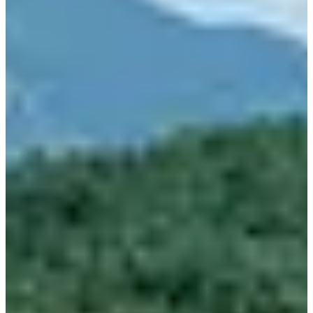
Если ваше жилье не рядом с Seoul Station, поездка на
поезде от Cheongnyangni Station является лучшим
выбором с учетом цены, расписания и времени в пути.
Быстрый совет: билеты на KTX до Jecheon
раскупаются быстрее, чем на другие поезда, особенно
на выходные. Забронируйте их как минимум за
неделю!
2. Обычный поезд
Seoul Station
до Jecheon
15,900 KRW
Station
(
15900
)
(Занимает около 3 часов)
Cheongnyangni Station
до
ITX:
12,700 KRW
(
12700
)
Jecheon Station
Mugunghwa
9,200 KRW
(Занимает около 1 час 40
(
9200
)
минут)