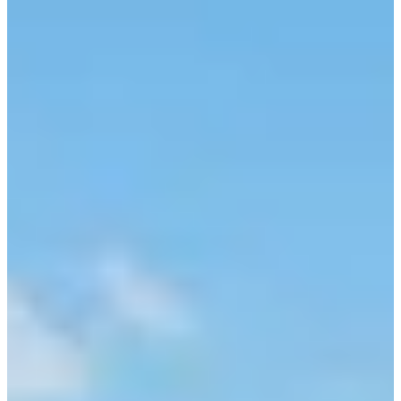
Содержание
Введение
Транспорт до Jecheon
1. KTX
2. Обычный поезд
3. Экспресс автобус
Только посещаете Сеул, когда приезжаете в Корею?
Если вы ищете спокойное уединение на природе,
вдали от шума и толп, пора обратить внимание на
Чхечхон. Известный как 'город исцеления' за его
потрясающие пейзажи и спокойную атмосферу,
Чхечхон - это скрытая жемчужина всего в нескольких
шагах от Сеула.
В этом руководстве я покажу вам
лучшие способы добраться туда и поделюсь
несколькими советами, которые сделают вашу поездку
еще лучше.