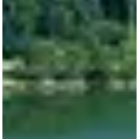
На станции Cheongnyangni вы можете сесть на поезда
KTX, ITX и обычные поезда до Jecheon на платформах
7 и 8.
Займите место, указанное на вашем билете, и поезд
отправится вовремя.
После приблизительно часа-полутора часов
путешествия на поезде вы прибудете на станцию
Jecheon.