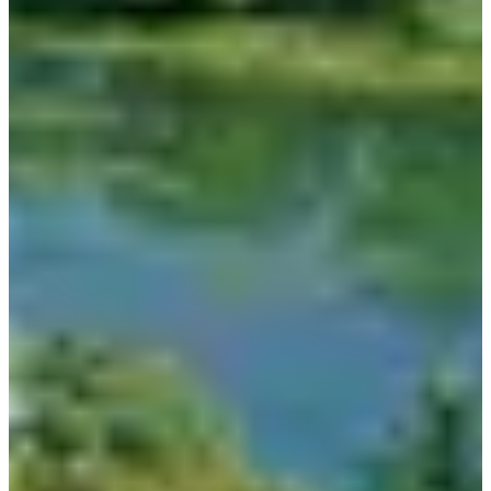
сесть на автобус до Jecheon от Seoul Express Bus
Terminal (Gyeongbu).
Сеульский Экспресс Автобусный Терминал
⇆
Чечхон
Продолжительность: 2 часа
Отправление: Один автобус каждый час
11,700 KRW
Обычный
(
11700
)
17,100 KRW
Роскошный
(
17100
)
20,600 KRW
Премиум
(
20600
)
Чтобы успеть на экспресс-автобус до Чхечхона,
направляйтесь на платформу 24 на Терминале
экспресс-автобусов Сеула, следуя указателям на линии