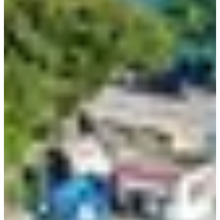
Кёнбу/Ёндон. Автобус отправляется точно по
расписанию, поэтому планируйте прибыть как
минимум за 10 минут до отправления!
Я выбираю премиум автобус - у него были частные
отсеки и мониторы, как в бизнес-классе на самолете,
что делает поездку удобной и приватной.
Примерно через два часа вы прибудете на автовокзал
Jecheon Express. На вокзале есть магазин, где можно
купить перекус или взять билеты на обратный путь до
или после поездки.
Бонусный совет: Покажите свой
билет на экспресс-автобус на популярном Канатной
дороге озера Cheongpung в Jecheon и получите скидку
1,000 KRW!