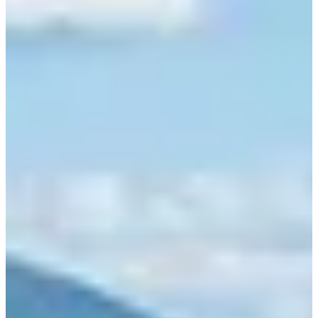
на KTX, ITX и обычных поездах.
1. KTX
Станция Jecheon
Адрес: 1 Уирим-даэро, город Jecheon, Chungbuk
Seoul Station
до Jecheon
17,000 KRW
Station
(
17000
)
(около 1 часа 30 минут)
Cheongnyangni Station
до
15,400 KRW
Jecheon Station
(
15400
)
(около 1 часа 10 минут)
Вы можете сесть на KTX до Jecheon как с Сеульского
вокзала, так и со станции Cheongnyangni. Ежедневно с
Сеульского вокзала отправляется около четырех
поездов и около девяти со станции Cheongnyangni.