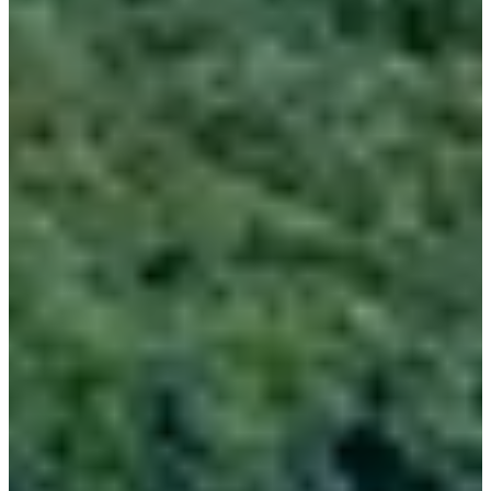
Yeongdeungpo Station
до
Jecheon Station
15,900 KRW
(
15900
)
(Занимает около 3 часов)
Вы можете доехать до Чечхон на обычном поезде с
вокзала Сеула, станции Чхоннянни или станции
Йондынпхо. В будние дни с вокзала Сеула и станции
Йондынпхо отправляется один поезд в день, а со
станции Чхоннянни - около восьми поездов
ежедневно.
Поездка на обычном поезде с Cheongnyangni Station
является хорошей альтернативой. Время в пути
аналогично KTX, но это примерно на 30% дешевле—
отлично, если вы хотите сэкономить на стоимости
поездки!