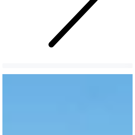
Как добраться до Чечхона | Ваш
полный путеводитель по транспорту
из Сеула
Ищете способы добраться до Чечхона? В этом руководстве вы
найдете все: от транспорта, времени, стоимости до отзывов
других посетителей!
sharon es park
2 years
ago