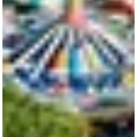
девяти с Cheongnyangni.
Сколько стоит обычный поезд?
Обычный поезд: Seoul
Station→Jecheon занимает около 3 часов и стоит 15,900 KRW;
Cheongnyangni→Jecheon ITX 12,700 KRW, Mugunghwa 9,200 KRW;
Yeongdeungpo→Jecheon около 3 часов, 15,900 KRW.
Какой автобус до Jecheon и стоимость?
Seoul Express Bus
Terminal⇆Jecheon: продолжительность 2 часа, отправление один
автобус каждый час; обычный 11,700 KRW, роскошный 17,100 KRW,
премиум 20,600 KRW; прибыть минимум за 10 минут.
Где находится станция Jecheon?
Станция Jecheon: адрес 1 Уирим-
даэро, город Jecheon, Chungbuk; выходите через Выход 2 к
туристическому информационному центру прямо перед станцией.
Как добраться до Jecheon поездом?
До Jecheon можно на KTX, ITX
и обычных поездах; Seoul Station→Jecheon около 1 часа 30 минут,
цена 17,000 KRW; Cheongnyangni→Jecheon около 1 часа 10 минут,
цена 15,400 KRW; примерно четыре поезда с Seoul Station и около
девяти с Cheongnyangni.
Сколько стоит обычный поезд?
Обычный поезд: Seoul
Station→Jecheon занимает около 3 часов и стоит 15,900 KRW;
Cheongnyangni→Jecheon ITX 12,700 KRW, Mugunghwa 9,200 KRW;
Yeongdeungpo→Jecheon около 3 часов, 15,900 KRW.
Какой автобус до Jecheon и стоимость?
Seoul Express Bus
Terminal⇆Jecheon: продолжительность 2 часа, отправление один
автобус каждый час; обычный 11,700 KRW, роскошный 17,100 KRW,
премиум 20,600 KRW; прибыть минимум за 10 минут.
Где находится станция Jecheon?
Станция Jecheon: адрес 1 Уирим-
даэро, город Jecheon, Chungbuk; выходите через Выход 2 к