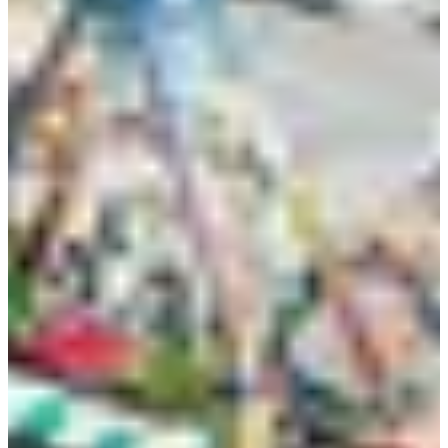
Интересно, что поесть в Jecheon?
Путеводитель по еде Jecheon
Интересуетесь обязательными для посещения
достопримечательностями в Jecheon?
Лучшие достопримечательности в Чечхоне
Если у вас есть вопросы или замечания, пожалуйста,
оставьте комментарий ниже или отправьте нам письмо
по электронной почте на
help@creatrip.com
! Вы
можете следить за нами в
Instagram
,
TikTok
,
Twitter
и
Facebook
, чтобы быть в курсе всех новостей о Корее!
FAQ
Сгенерировано ИИ
Как добраться до Jecheon поездом?
До Jecheon можно на KTX, ITX
и обычных поездах; Seoul Station→Jecheon около 1 часа 30 минут,
цена 17,000 KRW; Cheongnyangni→Jecheon около 1 часа 10 минут,
цена 15,400 KRW; примерно четыре поезда с Seoul Station и около