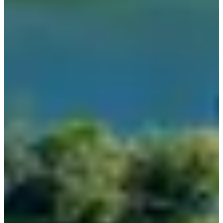
Как только вы выйдете из ворот станции, вы
окажетесь в центре города Jecheon. Для получения
информации о путешествии, выходите через Выход 2 к
туристическому информационному центру Jecheon,
расположенному прямо перед станцией!
3. Экспресс автобус
Автовокзал Экспресс Чечхон
Адрес: Чхунбук, город Чечхон, Чхильсон-ро 10-гиль
12
Если на ваше предпочитаемое время нет поездов или
ваше жилье далеко от вокзала, рассмотрите
возможность поездки на экспресс-автобусе! Вы можете