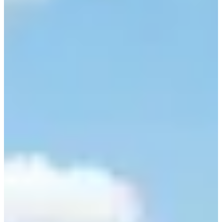
Хотите исследовать Jecheon на частном такси?
Частный Такси Тур | Jecheon
Введение
Чхечхон, расположенный в Чхунчхонбук-до в центре
Кореи, окружен горами и озерами, полон культурного
наследия и предлагает уникальные мероприятия, такие
как ежегодный международный фестиваль музыки и
кино. Всего в часе езды от Сеула на KTX, это
идеальное место для исследования в свободное время!
Транспорт до Jecheon
Самый быстрый способ добраться до Jecheon в
пределах Кореи - поездом. Станция Jecheon доступна