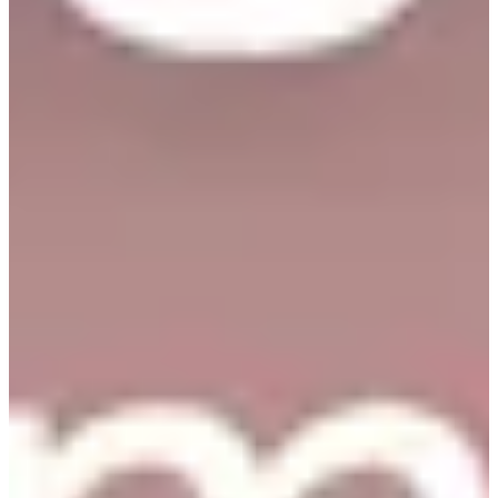
indibrand Myeongdong 2-й филиал