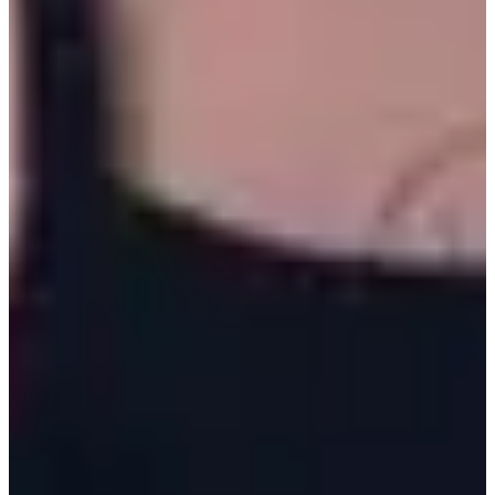
FAQ
Сгенерировано ИИ
Где в Мёндоне магазин ALAND?
ALAND расположен в Мёндоне;
фасад и просторный интерьер показаны на фото IMG_54331.jpg и
IMG_5443(1)2.jpg, где представлена женская одежда и аксессуары.
Сколько филиалов indibrand в Мёндоне?
В Мёндоне есть два
филиала indibrand; один рядом с ALAND, другой в здании CGV, и
указано: рекомендую филиал CGV.
Можно ли примерить белые рубашки?
Клиенты не могут примерить
белые рубашки; это конкретное правило, упомянутое в разделе с
советами по покупкам.
Где находится Банан+ и что продаёт?
Banana+ расположен в
районе Университета женщин Ива; магазин производит
собственную одежду и другие бренды в стиле «корейская
студентка колледжа».
Есть ли скидки при оплате наличными?
Да, при оплате наличными
можно получить скидку; это отмечено в примечании к Banana+.
Где в Мёндоне магазин ALAND?
ALAND расположен в Мёндоне;
фасад и просторный интерьер показаны на фото IMG_54331.jpg и
IMG_5443(1)2.jpg, где представлена женская одежда и аксессуары.
Сколько филиалов indibrand в Мёндоне?
В Мёндоне есть два
филиала indibrand; один рядом с ALAND, другой в здании CGV, и
указано: рекомендую филиал CGV.
Можно ли примерить белые рубашки?
Клиенты не могут примерить
белые рубашки; это конкретное правило, упомянутое в разделе с
советами по покупкам.