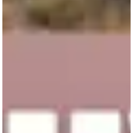
разнообразные сумки, аксессуары, мелкие предметы, шляпы и
т.д. Вы можете найти здесь все!
А дизайн магазина настолько замысловатый. Стоит
прогуляться по проходам!
2. indibrand
Этот магазин также является очень известной сетью