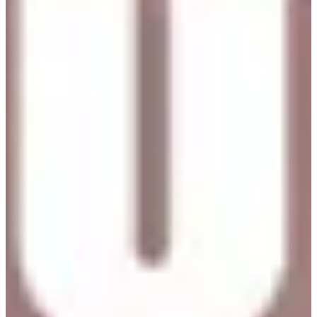
магазинов. Если вы посетили район Синса в Сеуле, вы,
возможно, нашли там 3 магазина indibrand. Магазин с таким
сильным присутствием в самом модном районе Сеула
наверняка предложит одежду, которую стоит купить.
Мой друг — преданный поклонник этого магазина. Каждый
раз, когда я приезжаю в Корею, мы идем сюда и делаем
покупки до упаду.
Я могу с уверенностью сказать, что indibrand означает 'чисто и
просто'.
В Мёндоне есть два магазина, один из которых находится
рядом с упомянутым ALAND, его действительно легко найти.
Другой находится в здании CGV.
indibrand Myeongdong 1-й филиал