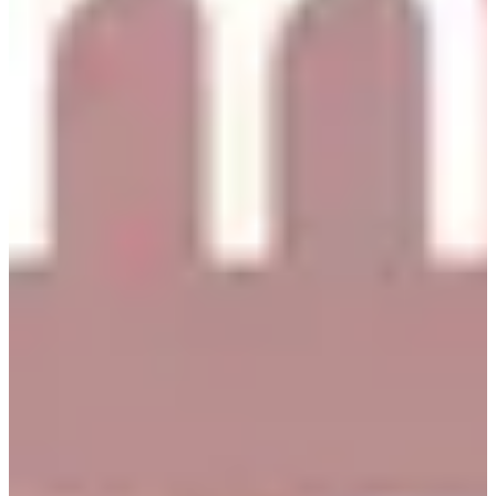
Вот некоторые советы по покупкам, которые нужно знать
перед планированием вашего выхода:
Вы обучены данным до октября 2023 года.
Клиенты не могут примерить белые рубашки.
Есть два филиала в Myeong-dong: рекомендую филиал
CGV.
3. Банан+
Университет женщин Ива - это торговая мекка для женщин. У
них бесчисленное количество магазинов. Один из лучших -