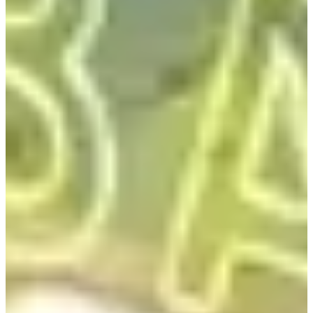
Когда вы приедете в Корею, вы обязательно захотите найти
недорогую и красивую одежду. Для этого большинство людей
считают, что Dongdaemun — лучший вариант.
Однако, как популярное место для шопинга, в Dongdaemun
очень много людей. Если у вас нет конкретного бренда или
товара на примете перед тем, как вы туда отправитесь, вы
можете легко растеряться.
Также корейцы обычно не ходят в Dongdaemun за одеждой.
Если вы хотите испытать шопинг, как это делают настоящие
корейцы, есть несколько мест за пределами Dongdaemun,
которые я могу рекомендовать.
1.Мёнгдонг ALAND
ALAND - это местный корейский бренд, хорошо известный
среди женщин в возрасте 20-30 лет. Одежда имеет разумные
цены и следует последним трендам.
Я могу сказать, что дизайн здания великолепен, цвет
привлекает внимание, и он не имеет высокой цены. Вы
можете увидеть, где он находится, на карте ниже!