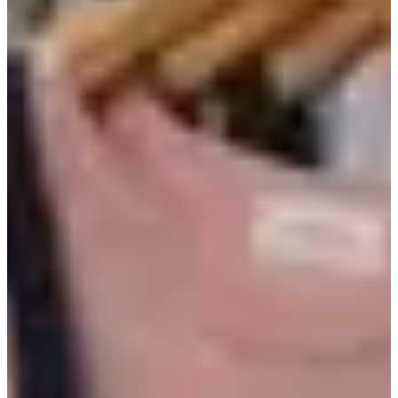
Магазин производит собственную одежду и также предлагает
другие бренды.
Общий стиль, представленный здесь, — «корейская студентка
колледжа».
П.С.: Если вы платите наличными, вы можете получить
скидку.
Если у вас есть вопросы или комментарии по поводу записи в блоге,
пожалуйста, оставьте их ниже или отправьте нам электронное письмо на
help@creatrip.com
.