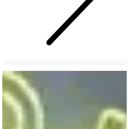
3 бренда, которые необходимо купить в
Мёндоне
Куда пойти в Мёндоне за модными стилями и нарядами
Creatrip
9 years
ago
1