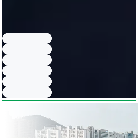
Где находится Банан+ и что продаёт?
Banana+ расположен в
районе Университета женщин Ива; магазин производит
собственную одежду и другие бренды в стиле «корейская
студентка колледжа».
Есть ли скидки при оплате наличными?
Да, при оплате наличными
можно получить скидку; это отмечено в примечании к Banana+.