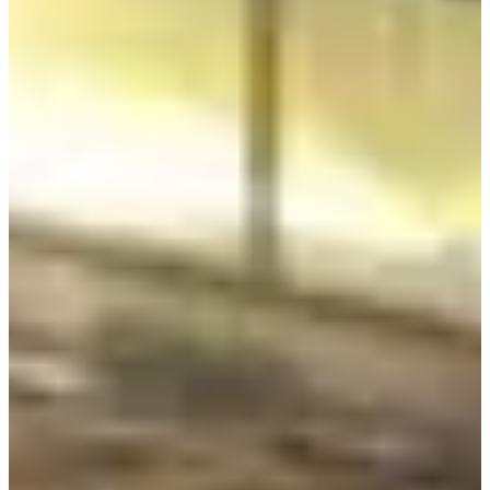
Это фасад филиала ALAND в Мёндоне. Как только вы
пройдете через ворота, интерьер действительно просторный.
Вы можете увидеть настоящую одежду в «корейском стиле» с
момента, как войдете внутрь.
Большая часть магазина заполнена женской одеждой. Но я
открою вам секрет! Вы можете прийти сюда и увидеть
красивых парней, покупающих одежду.
Когда я в последний раз ходил покупать одежду, я встретил
двух высоких и красивых парней, которые работали
моделями. Они, вероятно, покупали одежду для своих
возлюбленных... везет им.
В этом магазине есть не только одежда. Здесь также есть