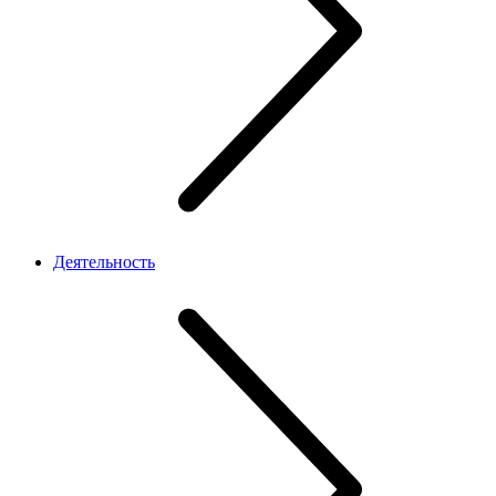
Деятельность