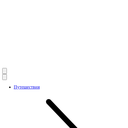
Путешествия