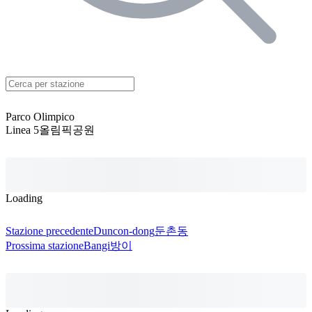
Parco Olimpico
Linea 5
올림픽공원
Loading
Stazione precedente
Duncon-dong
둔촌동
Prossima stazione
Bangi
방이