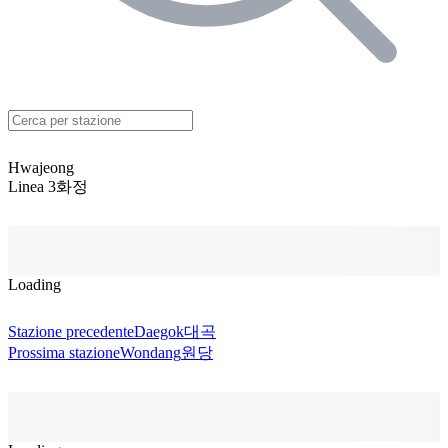
Hwajeong
Linea 3
화정
Loading
Stazione precedente
Daegok
대곡
Prossima stazione
Wondang
원당