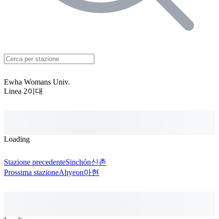
Ewha Womans Univ.
Linea 2
이대
Loading
Stazione precedente
Sinchón
신촌
Prossima stazione
Ahyeon
아현