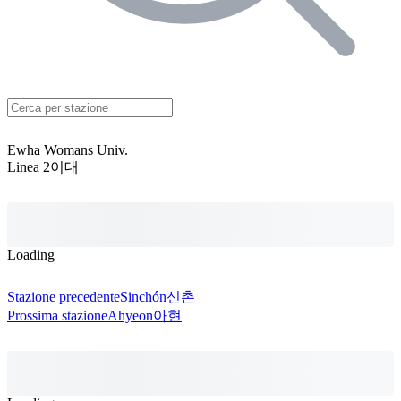
Ewha Womans Univ.
Linea 2
이대
Loading
Stazione precedente
Sinchón
신촌
Prossima stazione
Ahyeon
아현