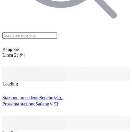
Bangbae
Linea 2
방배
Loading
Stazione precedente
Seocho
서초
Prossima stazione
Sadang
사당