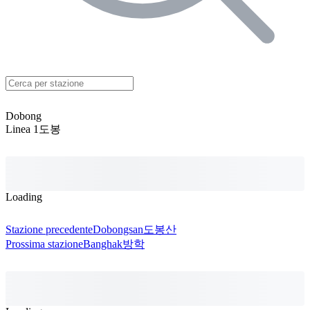
Dobong
Linea 1
도봉
Loading
Stazione precedente
Dobongsan
도봉산
Prossima stazione
Banghak
방학