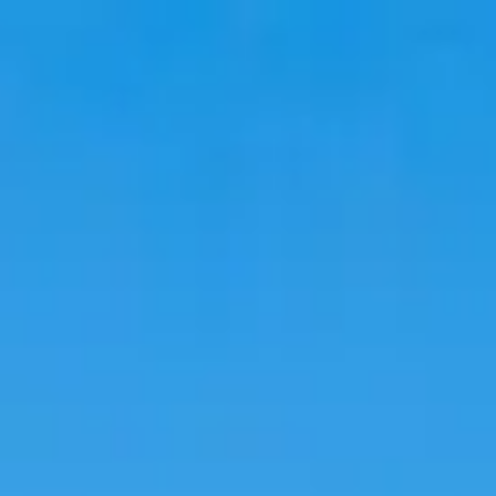
Viaggio
Soggiorni
Tendenze
Lingua