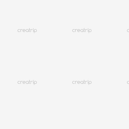
Assistenza clienti
@CREATRIP
Privacy Policy
Termini