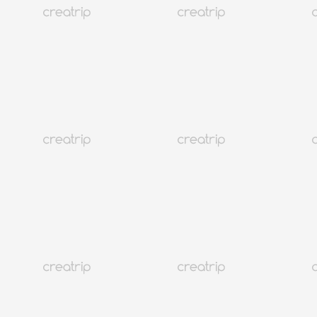
Assistenza clienti
@CREATRIP
Privacy Policy
Termini
Lingua