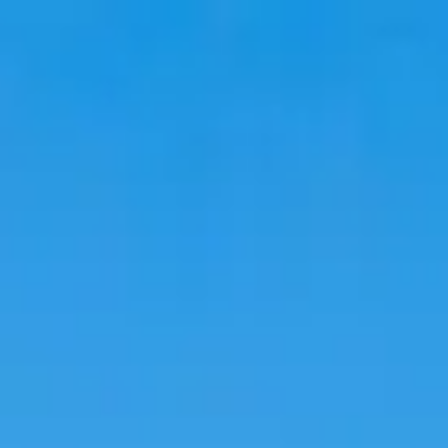
Viaggio
Soggiorni
Tendenze
Lingua