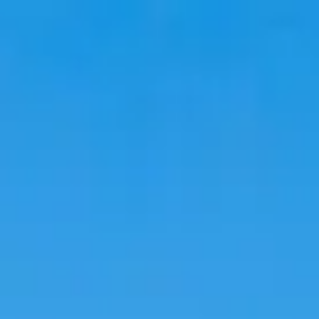
Viaggio
Soggiorni
Tendenze
Lingua