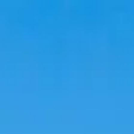
Viaggio
Soggiorni
Tendenze
Lingua