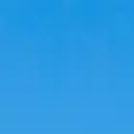
Viaggio
Soggiorni
Tendenze
Lingua