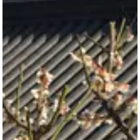
Gli splendidi edifici
hanok
mescolati con il verde e la natura
rendono questo luogo perfetto per una breve fuga dalle vibrazioni
della città di cemento.
Le mostre presentano opere di artisti locali e internazionali, la
maggior parte temporanee. È assolutamente un must per i viaggiatori
e i visitatori interessati a scoprire le scene artistiche locali.