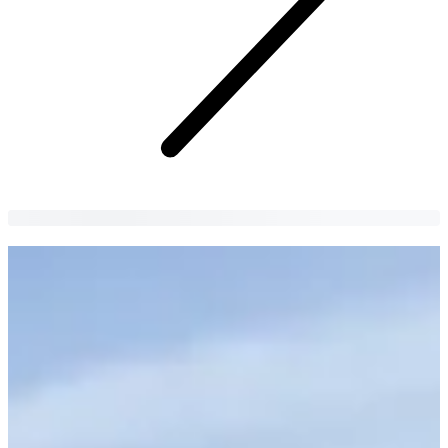
Museo Seokpajeong Seul | Buamdong
Una casa per le vacanze reali e un museo locale situati sulle
pittoresche colline di Buamdong, Seoul
Soobin Cho
6 years
ago
Seokpajeong, una volta una casa vacanza di Heungseon