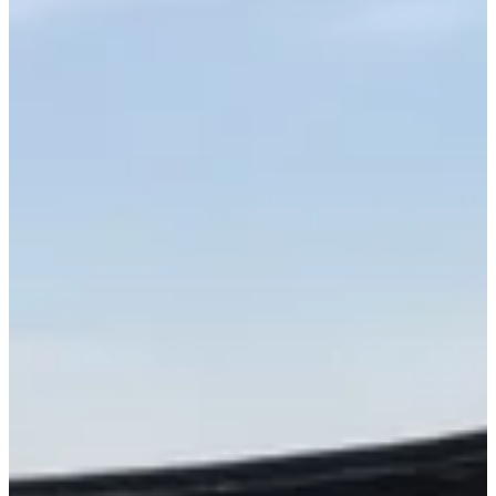
Daewongun (il padre del Re Gojong) merita una visita per i
viaggiatori e i residenti che desiderano sperimentare l'architettura
reale
hanok
circondata da un bel cortile e dalla natura.
Se sei interessato a esplorare la scena artistica di Seoul e del mondo,
assicurati di controllare le mostre al Museo di Seoul, proprio sotto
l'area all'aperto di Seokpajeong.
Entra nel museo e sarai accolto dall'ufficio dei biglietti. Acquista i
tuoi biglietti a seconda di ciò che vuoi vedere; sono ₩5,500 se vuoi
visitare solo Seokpajeong e ₩11,000 se desideri esplorare sia
Seokpajeong che il museo.
Il padiglione Seokpajeong vanta viste su Seoul a varie altitudini e
angolazioni. Una volta uscito da Seokpajeong, non è consentito
rientrare, quindi determina in anticipo l'orario in cui desideri uscire!