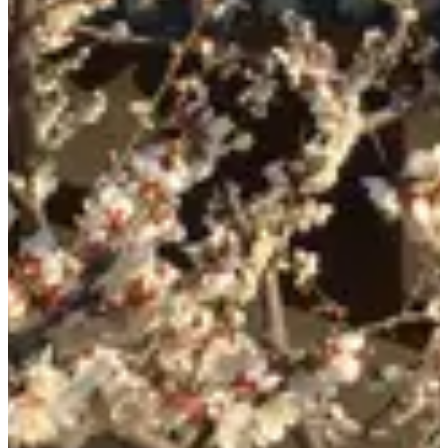
Adulti ₩11,000
Bambini ₩7,000
Prendere gli autobus 1020, 1711, 7016, 7018,
7022, 7212 alla Stazione Gyeongbokgung Uscita 3
→ Scendere a Jahamun Tunnel
Yipgu
Prendere gli autobus 1020, 1711, 7016, 7018 alla
Trasporti
Stazione Gwanghwamun Uscita 2 & 3 →
Scendere a Jahamun Tunnel
Yipgu
Un viaggio in taxi di 7 minuti dalla Stazione
Gyeongbokgung (Circa ₩4,500)
Se hai domande o commenti sul post del blog, lasciali qui sotto o inviaci una email a
help@creatrip.com
.
FAQ
Generato dall’IA
Quanto costa solo Seokpajeong?
Il biglietto per solo Seokpajeong costa
₩5,500. Se vuoi anche il museo, il biglietto Seokpajeong & Seoul
Museum per adulti è ₩11,000 e per bambini ₩7,000.
Quali sono gli orari di apertura?
Seokpajeong & M2 sono aperti 10:00-