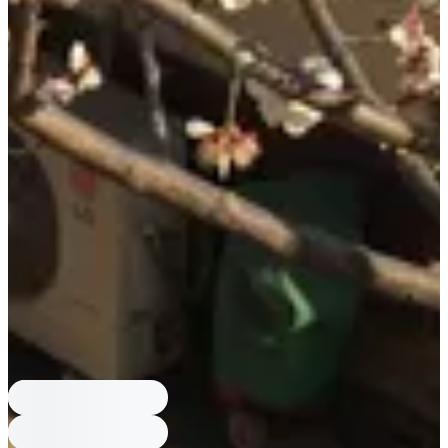
17:00, M1 è 10:00-18:00. Chiuso lunedì e martedì; ultimo ingresso
un'ora prima della chiusura.
Come arrivo in autobus?
Prendere gli autobus 1020, 1711, 7016, 7018,
7022, 7212 alla Stazione Gyeongbokgung Uscita 3 e scendere a
Jahamun Tunnel Yipgu; o 1020, 1711, 7016, 7018 alla Stazione
Gwanghwamun Uscita 2 & 3 e scendere a Jahamun Tunnel Yipgu.
Quanto costa il taxi dalla stazione?
Un viaggio in taxi di 7 minuti dalla
Stazione Gyeongbokgung costa circa ₩4,500.
Qual è l'indirizzo del museo?
L'indirizzo è 서울 종로구 창의문로11길 4-1.
Quanto costa solo Seokpajeong?
Il biglietto per solo Seokpajeong costa
₩5,500. Se vuoi anche il museo, il biglietto Seokpajeong & Seoul
Museum per adulti è ₩11,000 e per bambini ₩7,000.
Quali sono gli orari di apertura?
Seokpajeong & M2 sono aperti 10:00-
17:00, M1 è 10:00-18:00. Chiuso lunedì e martedì; ultimo ingresso
un'ora prima della chiusura.
Come arrivo in autobus?
Prendere gli autobus 1020, 1711, 7016, 7018,
7022, 7212 alla Stazione Gyeongbokgung Uscita 3 e scendere a
Jahamun Tunnel Yipgu; o 1020, 1711, 7016, 7018 alla Stazione
Gwanghwamun Uscita 2 & 3 e scendere a Jahamun Tunnel Yipgu.
Quanto costa il taxi dalla stazione?
Un viaggio in taxi di 7 minuti dalla
Stazione Gyeongbokgung costa circa ₩4,500.
Qual è l'indirizzo del museo?
L'indirizzo è 서울 종로구 창의문로11길 4-1.