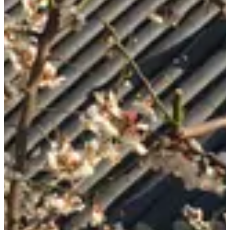
Se stai cercando un'esperienza più tranquilla intorno a
Gyeongbokgung, il Museo di Seokpajeong Seoul è un'ottima
opzione per mezza giornata.
Scopri cosa mangiare e bere nei dintorni sulla nostra
BUAMDONG
| Guida dei locali di Creatrip
e assicurati di condividere la tua
esperienza con noi!
Informazioni
Indirizzo
서울 종로구 창의문로11길 4-1
Seokpajeong & M2 10:00-17:00
M1 10:00-18:00
Orario
Chiuso lunedì e martedì
Ultimo ingresso un'ora prima della chiusura
Seokpajeong ₩5,500
Seokpajeong & Seoul Museum
Prezzo