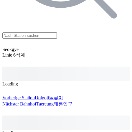
Seokgye
Linie 6
석계
Loading
Vorherige Station
Dolgoji
돌곶이
Nächster Bahnhof
Taereung
태릉입구