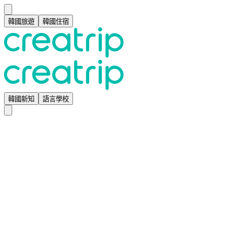
韓國旅遊
韓國住宿
韓國新知
語言學校