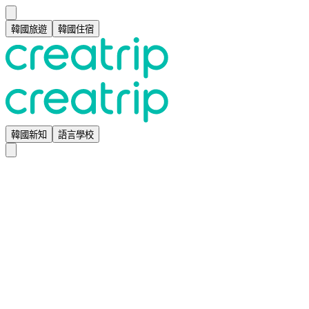
韓國旅遊
韓國住宿
韓國新知
語言學校