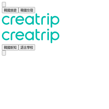
韓國旅遊
韓國住宿
韓國新知
語言學校