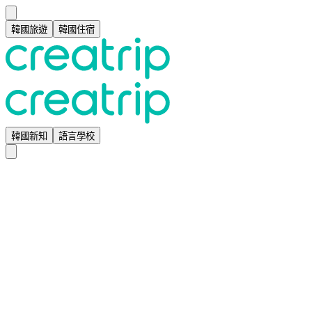
韓國旅遊
韓國住宿
韓國新知
語言學校