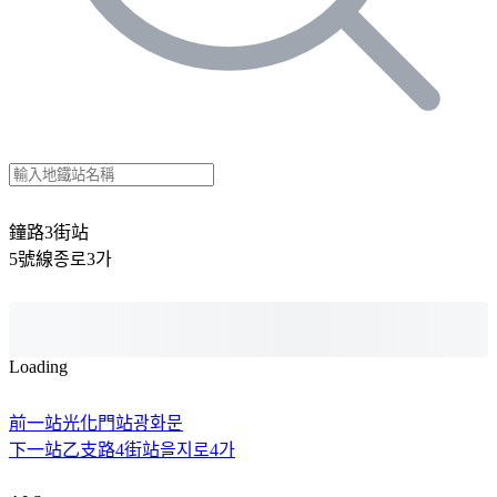
鐘路3街站
5號線
종로3가
Loading
前一站
光化門站
광화문
下一站
乙支路4街站
을지로4가