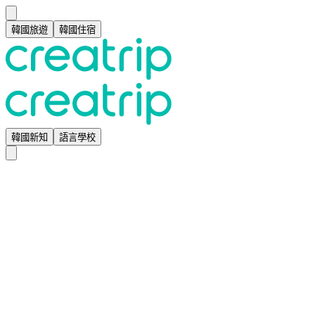
韓國旅遊
韓國住宿
韓國新知
語言學校