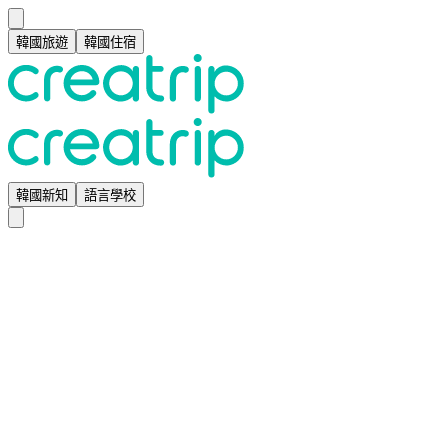
韓國旅遊
韓國住宿
韓國新知
語言學校