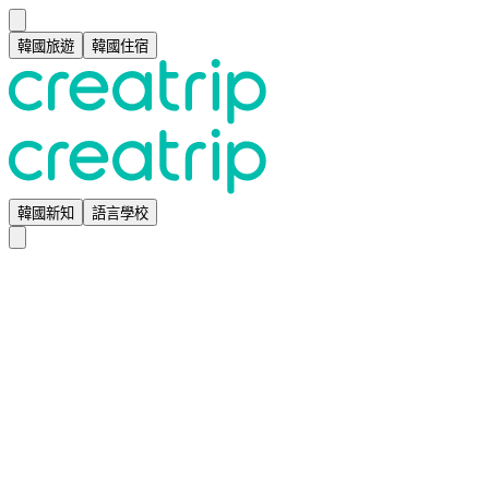
韓國旅遊
韓國住宿
韓國新知
語言學校