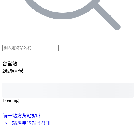
舍堂站
2號線
사당
Loading
前一站
方背站
방배
下一站
落星垈站
낙성대