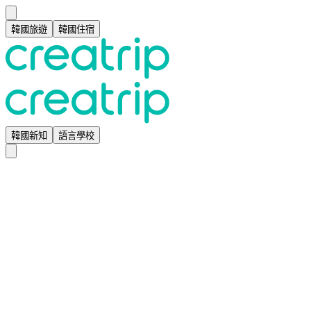
韓國旅遊
韓國住宿
韓國新知
語言學校