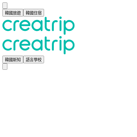
韓國旅遊
韓國住宿
韓國新知
語言學校