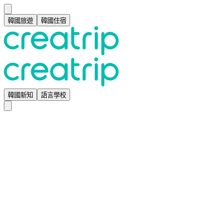
韓國旅遊
韓國住宿
韓國新知
語言學校