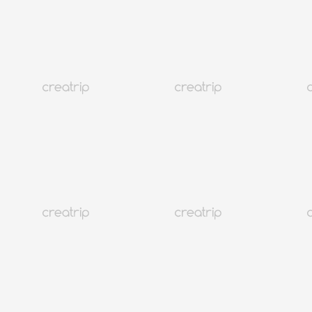
5.0
(10)
5K+