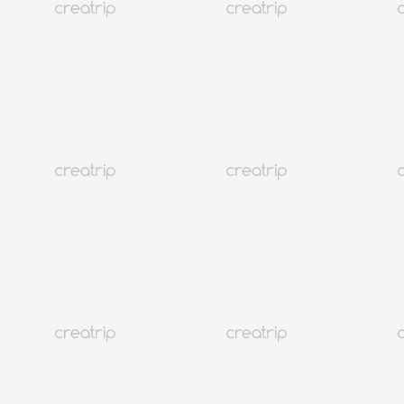
全部
NEW!
證件照
主題攝影
韓服攝影
專業速拍
婚紗攝影
自助照相
健身寫真
地圖
景福宮
訪韓日期
僅顯示可預約商品
條件篩選
景福宮
訪韓日期
8月
2026
週日