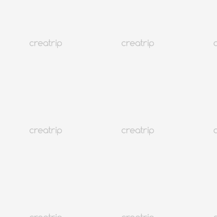
韓國旅遊
韓國住宿
韓國新知
語言學校