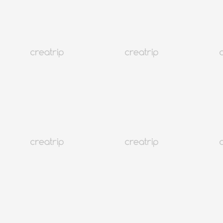
1
2
3
4
5
6
7
8
9
10
11
12
13
14
15
16
17
18
19
20
21
22
23
24
25