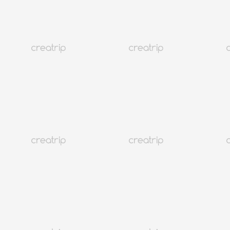
地圖
韓國旅遊