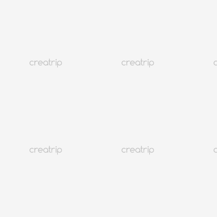
5.0
(1,957)
7K+
可中文服務