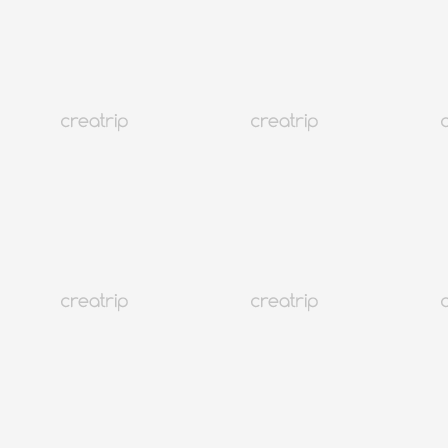
4.9
(591)
179K+