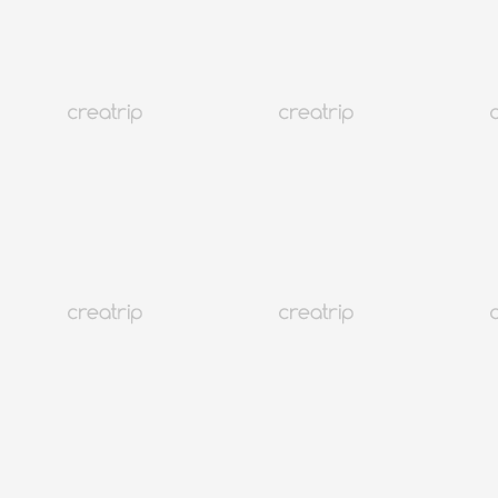
週一
週二
週三
週四
週五
週六
1
2
3
4
5
6
7
8
9
10
11
12
13
14
15
16
17