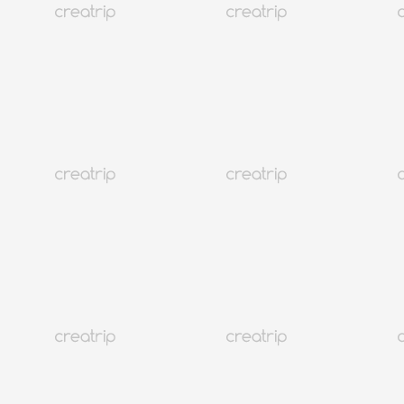
18
19
20
21
22
23
24
25
26
27
28
29
30
31
9月
2026
週日
週一
週二
週三
週四
週五
週六