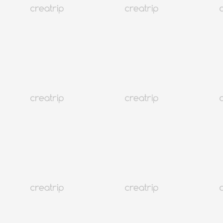
26
27
28
29
30
完成
重設
僅顯示可預約商品
條件篩選
總共 12
最新發表
最新發表
人氣排序
最新發表
價格低至高
價格高至低