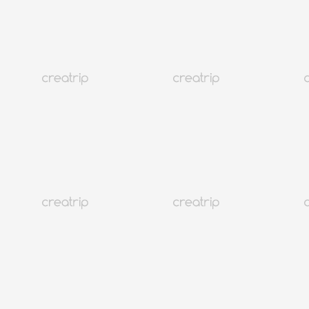
線上優惠券
首爾 景福宮
贈外拍原檔🎉ARI韓服（韓服外拍攝影預約）
TWD 2,749起