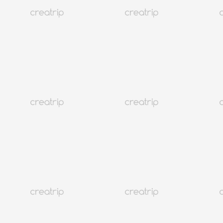
5.0
(123)
63K+