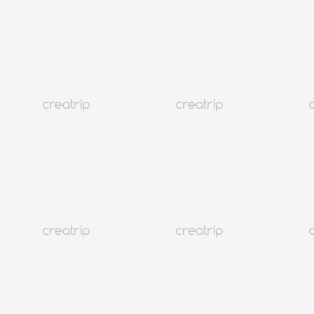
(2,024)
7K+
可中文服務
首爾 鐘路
今純堂（韓服韓屋棚拍預約）
TWD 7,330起
8,017