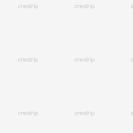
4.8
(5)
3K+