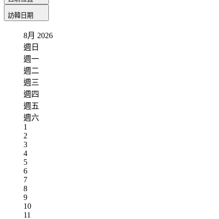
訪韓日期
8月
2026
週日
週一
週二
週三
週四
週五
週六
1
2
3
4
5
6
7
8
9
10
11