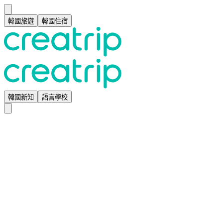
韓國旅遊
韓國住宿
韓國新知
語言學校