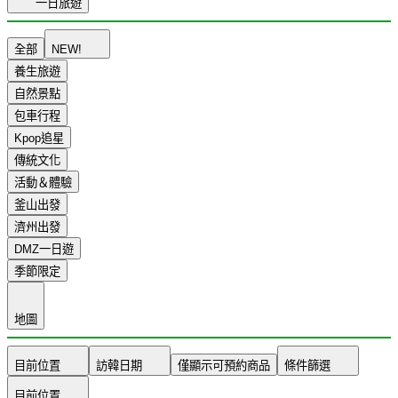
一日旅遊
全部
NEW!
養生旅遊
自然景點
包車行程
Kpop追星
傳統文化
活動＆體驗
釜山出發
濟州出發
DMZ一日遊
季節限定
地圖
目前位置
訪韓日期
僅顯示可預約商品
條件篩選
目前位置