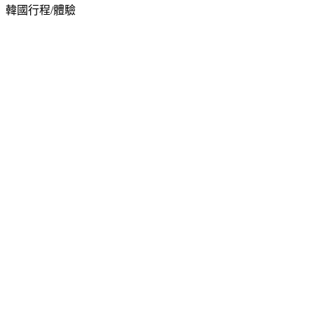
韓國行程/體驗