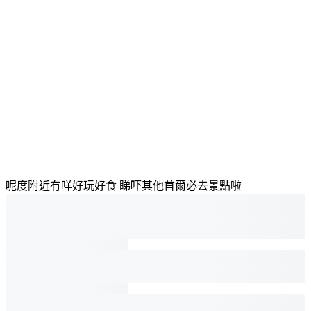
呢度附近冇咩好玩好食 睇吓其他首爾必去景點啦