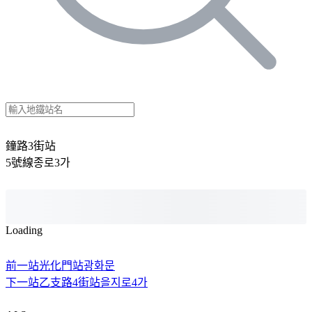
鐘路3街站
5號線
종로3가
Loading
前一站
光化門站
광화문
下一站
乙支路4街站
을지로4가